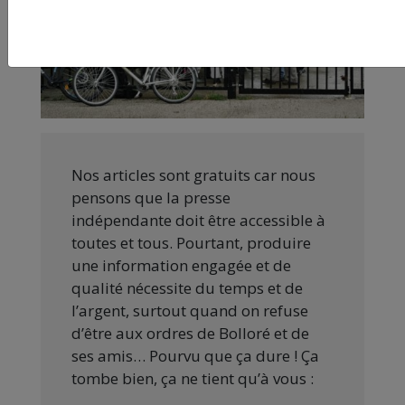
Nos articles sont gratuits car nous
pensons que la presse
indépendante doit être accessible à
toutes et tous. Pourtant, produire
une information engagée et de
qualité nécessite du temps et de
l’argent, surtout quand on refuse
d’être aux ordres de Bolloré et de
ses amis… Pourvu que ça dure ! Ça
tombe bien, ça ne tient qu’à vous :