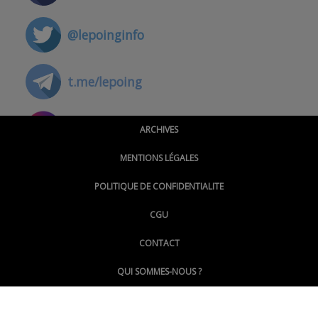
@lepoinginfo
t.me/lepoing
@montpellierpoinginfo
ARCHIVES
MENTIONS LÉGALES
@lepoinginfo.bsky.social
POLITIQUE DE CONFIDENTIALITE
CGU
@LePoingMontpellier
CONTACT
QUI SOMMES-NOUS ?