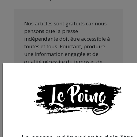
Nos articles sont gratuits car nous
pensons que la presse
indépendante doit être accessible à
toutes et tous. Pourtant, produire
une information engagée et de
qualité nécessite du temps et de
l’argent, surtout quand on refuse
d’être aux ordres de Bolloré et de
ses amis… Pourvu que ça dure ! Ça
tombe bien, ça ne tient qu’à vous :
JE FAIS UN DON