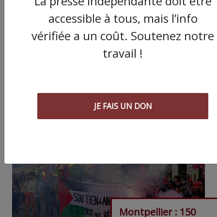
La presse indépendante doit être
accessible à tous, mais l’info
Partager
vérifiée a un coût. Soutenez notre
cet article :
travail !
ARTICLE SUIVANT :
JE FAIS UN DON
Montpellier : 150