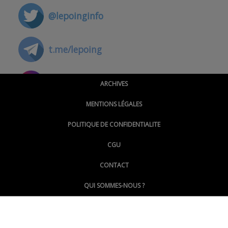
@lepoinginfo
t.me/lepoing
@montpellierpoinginfo
ARCHIVES
MENTIONS LÉGALES
@lepoinginfo.bsky.social
POLITIQUE DE CONFIDENTIALITE
CGU
@LePoingMontpellier
CONTACT
QUI SOMMES-NOUS ?