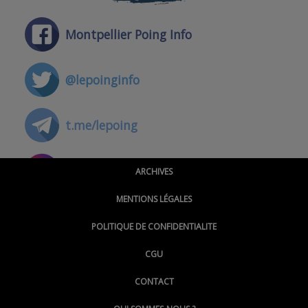
Montpellier Poing Info
@lepoinginfo
t.me/lepoing
@montpellierpoinginfo
ARCHIVES
MENTIONS LÉGALES
@lepoinginfo.bsky.social
POLITIQUE DE CONFIDENTIALITE
CGU
@LePoingMontpellier
CONTACT