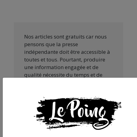
Nos articles sont gratuits car nous
pensons que la presse
indépendante doit être accessible à
toutes et tous. Pourtant, produire
une information engagée et de
qualité nécessite du temps et de
l’argent, surtout quand on refuse
d’être aux ordres de Bolloré et de
ses amis… Pourvu que ça dure ! Ça
tombe bien, ça ne tient qu’à vous :
JE FAIS UN DON