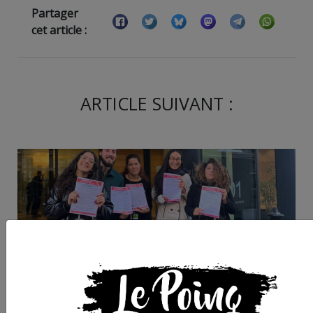
Partager
cet article :
ARTICLE SUIVANT :
« Historique » : les
attaché·es