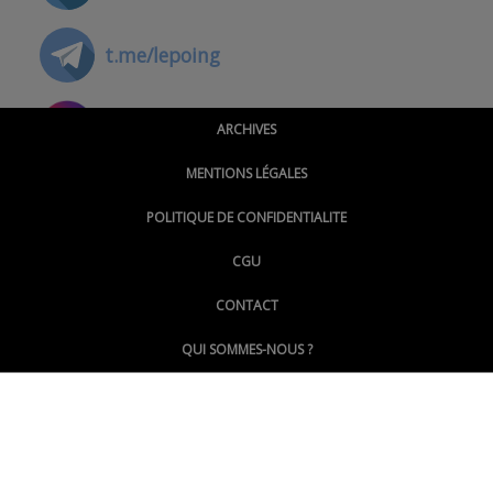
t.me/lepoing
@montpellierpoinginfo
ARCHIVES
MENTIONS LÉGALES
@lepoinginfo.bsky.social
POLITIQUE DE CONFIDENTIALITE
CGU
@LePoingMontpellier
CONTACT
QUI SOMMES-NOUS ?