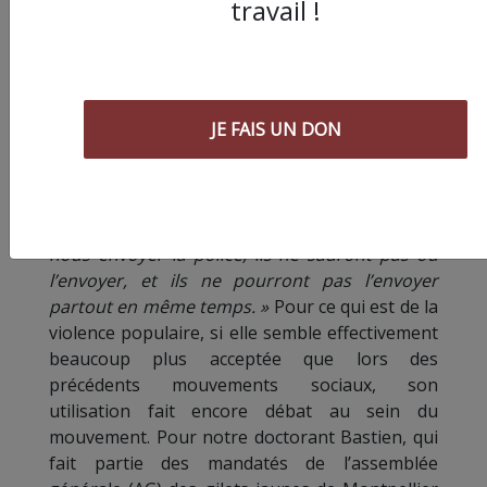
travail !
postier nous explique pourquoi il a préféré ne
pas aller manifester sur Paris jusqu’ici :
« C’est
bien de se rassembler sur un seul point en
France, comme ça on montre qu’il y a du
monde et on ridiculise un peu les chiffres de
JE FAIS UN DON
BFMTV et de Castaner. Mais je me suis toujours
dit qu’il fallait aussi et peut-être surtout qu’il y
ait des actions partout, dans tous les petits
bleds de campagne. Comme ça s’ils veulent
nous envoyer la police, ils ne sauront pas où
l’envoyer, et ils ne pourront pas l’envoyer
partout en même temps. »
Pour ce qui est de la
violence populaire, si elle semble effectivement
beaucoup plus acceptée que lors des
précédents mouvements sociaux, son
utilisation fait encore débat au sein du
mouvement. Pour notre doctorant Bastien, qui
fait partie des mandatés de l’assemblée