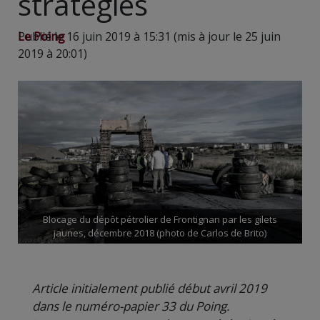
stratégies
Le Poing
Publié le 16 juin 2019 à 15:31 (mis à jour le 25 juin
2019 à 20:01)
Blocage du dépôt pétrolier de Frontignan par les gilets
jaunes, décembre 2018 (photo de Carlos de Brito)
Article initialement publié début avril 2019
dans le numéro-papier 33 du Poing.