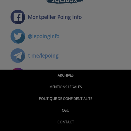
SOCIAUX
Montpellier Poing Info
@lepoinginfo
t.me/lepoing
@montpellierpoinginfo
ARCHIVES
MENTIONS LÉGALES
@lepoinginfo.bsky.social
POLITIQUE DE CONFIDENTIALITE
CGU
@LePoingMontpellier
CONTACT