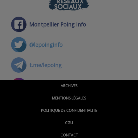
RÉSEAUX
SOCIAUX
Montpellier Poing Info
@lepoinginfo
t.me/lepoing
@montpellierpoinginfo
ARCHIVES
MENTIONS LÉGALES
@lepoinginfo.bsky.social
POLITIQUE DE CONFIDENTIALITE
CGU
@LePoingMontpellier
CONTACT