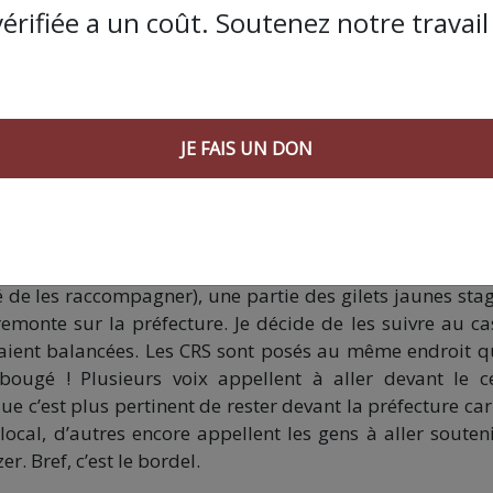
vérifiée a un coût. Soutenez notre travail 
JE FAIS UN DON
16h, stagnation
 Les étudiants des beaux-arts ramènent leur char à leur 
 de les raccompagner), une partie des gilets jaunes sta
emonte sur la préfecture. Je décide de les suivre au ca
aient balancées. Les CRS sont posés au même endroit q
 bougé ! Plusieurs voix appellent à aller devant le c
 c’est plus pertinent de rester devant la préfecture car 
local, d’autres encore appellent les gens à aller souteni
r. Bref, c’est le bordel.