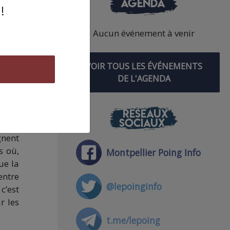
AGENDA
!
Aucun événement à venir
VOIR TOUS LES ÉVÉNEMENTS
DE L'AGENDA
RÉSEAUX
SOCIAUX
école
gnent
s où,
Montpellier Poing Info
ue la
entre
@lepoinginfo
c’est
r les
t.me/lepoing