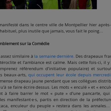
anifesté dans le centre ville de Montpellier hier après
 habituel, plus inutile que jamais, vous fait le poing…
mblement sur la Comédie
 assez similaire à
la semaine dernière
. Des drapeaux fra
roclite et l’ambiance est calme. Mais cette fois-ci, il y
prenez référendum d’initiative populaire) et surtou
es beaux-arts,
qui occupent leur école depuis mercredi
mmense drapeau jaune pendant que ses collègues distri
à se faire écrire dessus. Les mots « enculé » et « encul
ent à faire barrer le mot « pute » d’une pancarte, qui
s manifestant·e·s, partis en direction de la préfectur
caca, enculeur du peuple » restera dans les annales