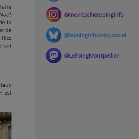
faire
Noël,
@montpellierpoinginfo
de la
at de
@lepoinginfo.bsky.social
flics
 fait
@LePoingMontpellier
ciaux
n est