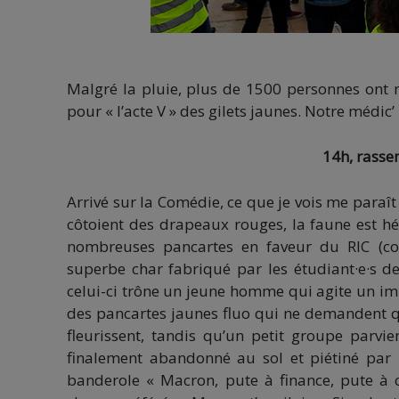
Malgré la pluie, plus de 1500 personnes ont m
pour « l’acte V » des gilets jaunes. Notre médic’
14h, rasse
Arrivé sur la Comédie, ce que je vois me paraît
côtoient des drapeaux rouges, la faune est hété
nombreuses pancartes en faveur du RIC (com
superbe char fabriqué par les étudiant·e·s d
celui-ci trône un jeune homme qui agite un i
des pancartes jaunes fluo qui ne demandent qu’
fleurissent, tandis qu’un petit groupe parvi
finalement abandonné au sol et piétiné par le
banderole « Macron, pute à finance, pute à 