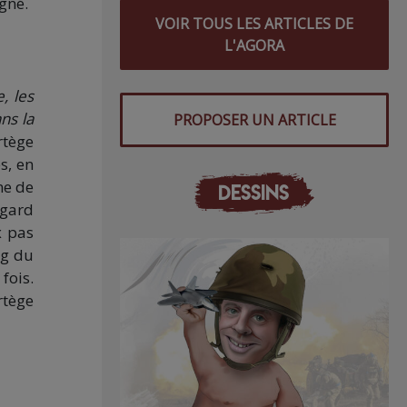
agné.
VOIR TOUS LES ARTICLES DE
L'AGORA
, les
ns la
PROPOSER UN ARTICLE
rtège
s, en
ne de
DESSINS
egard
x pas
rg du
fois.
rtège