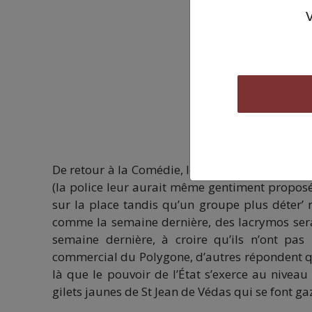
De retour à la Comédie, le mouvement s’étiole.
(la police leur aurait même gentiment proposé
sur la place tandis qu’un groupe plus déter’ r
comme la semaine dernière, des lacrymos ser
semaine dernière, à croire qu’ils n’ont pas
commercial du Polygone, d’autres répondent que
là que le pouvoir de l’État s’exerce au niveau 
gilets jaunes de St Jean de Védas qui se font gaze