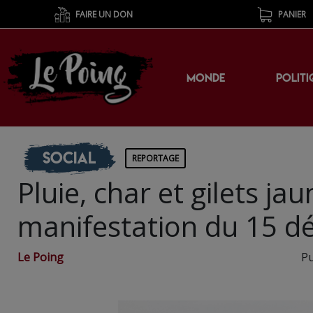
FAIRE UN DON
PANIER
MONDE
POLITI
Social
REPORTAGE
Pluie, char et gilets jau
manifestation du 15 d
Le Poing
Pu