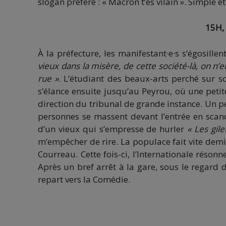
slogan préféré : « Macron t’es vilain ». Simple et
15H, 
À la préfecture, les manifestant·e·s s’égosillen
vieux dans la misère, de cette société-là, on n’e
rue »
. L’étudiant des beaux-arts perché sur so
s’élance ensuite jusqu’au Peyrou, où une petit
direction du tribunal de grande instance. Un p
personnes se massent devant l’entrée en scanda
d’un vieux qui s’empresse de hurler
« Les gile
m’empêcher de rire. La populace fait vite demi
Courreau. Cette fois-ci, l’Internationale réso
Après un bref arrêt à la gare, sous le regard 
repart vers la Comédie.