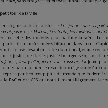
 efficace, sans être grossier ni masculiniste, c’était pas g
petit tour de la ville
t en slogans anticapitalistes :
« Les jeunes dans la galère
n veut pas »
, ou
« Macron, t’es foutu, les fainéants sont da
n char jette des confettis pour parfaire la scène. Le co
e partie des manifestant·e·s bifurque dans la rue Clapiè
étard explose devant une vitre du tribunal, et une centai
nt « justice de classe, justice bourgeoise », sous le r
ts jaunes, faut y aller, ici c’est les casseurs ! »
. Je ne peu
-tour et part rejoindre le reste du cortège sur le faubou
nne, reprise par beaucoup plus de monde que la dernière 
de la BAC et des CRS qui nous filment allègrement, le co