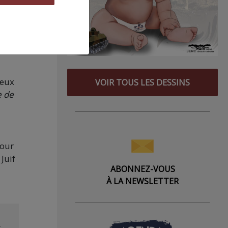
qui
nt
s
deux
VOIR TOUS LES DESSINS
e de
pour
Juif
ABONNEZ-VOUS
À LA NEWSLETTER
s