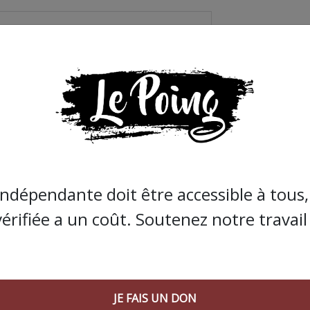
indépendante doit être accessible à tous, 
vérifiée a un coût. Soutenez notre travail 
JE FAIS UN DON
nce son désistement. Le président de séance ne mâche pas