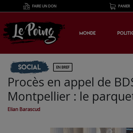
FAIRE UN DON
PANIER
MONDE
POLITI
Social
EN BREF
Procès en appel de BD
Montpellier : le parquet
Elian Barascud