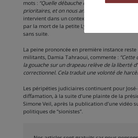
mots :
“Quelle débauche de moyens. On se plaint 
prioritaires, et on nous annonce que le parque
intervient dans un contexte de débat national 
par la mort de la petite Lyhanna, dont l’agresse
sans suite.
La peine prononcée en première instance reste d
militants, Damia Tahraoui, commente :
“Cette 
la gouache sur un drapeau relève de la liberté d
correctionnel. Cela traduit une volonté de harc
Les péripéties judiciaires continuent pour Jos
diffamation, à la suite d’une plainte de la prési
Simone Veil, après la publication d’une vidéo s
politiques de “sionistes”.
Nos articles sont gratuits car nous penson