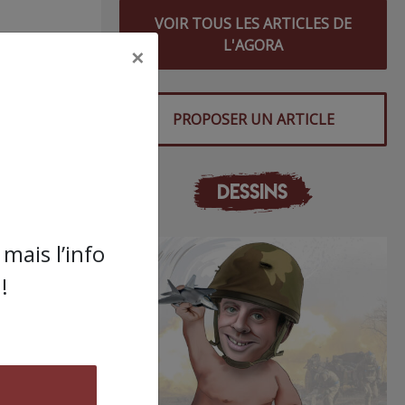
VOIR TOUS LES ARTICLES DE
L'AGORA
×
PROPOSER UN ARTICLE
DESSINS
mais l’info
!
 ses