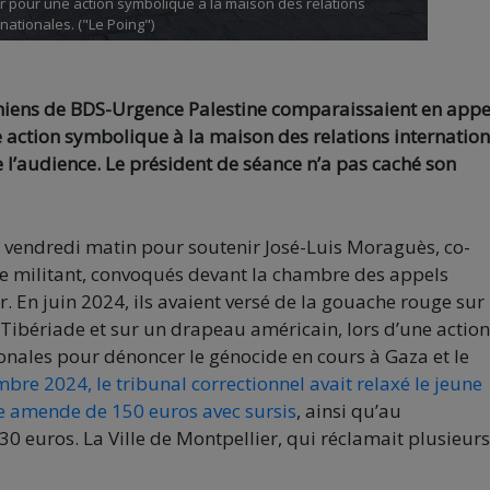
er pour une action symbolique à la maison des relations
rnationales. ("Le Poing")
iniens de BDS-Urgence Palestine comparaissaient en appe
 action symbolique à la maison des relations internation
e l’audience. Le président de séance n’a pas caché son
ce vendredi matin pour soutenir José-Luis Moraguès, co-
ne militant, convoqués devant la chambre des appels
r. En juin 2024, ils avaient versé de la gouache rouge sur
 Tibériade et sur un drapeau américain, lors d’une action
onales pour dénoncer le génocide en cours à Gaza et le
bre 2024, le tribunal correctionnel avait relaxé le jeune
e amende de 150 euros avec sursis
, ainsi qu’au
euros. La Ville de Montpellier, qui réclamait plusieurs