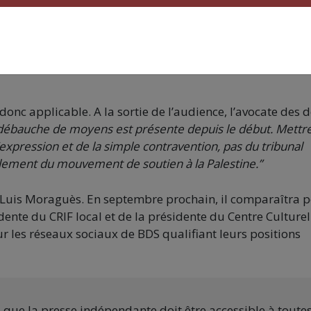
que les tribunaux soient engorgés, on a plein d’affaires
t se désiste au dernier moment…”
Une sortie inhabituelle, 
sur les dysfonctionnements de la justice, ravivé notamme
ur présumé avait fait l’objet de plusieurs plaintes restée
onc applicable. A la sortie de l’audience, l’avocate des 
débauche de moyens est présente depuis le début. Mettr
’expression et de la simple contravention, pas du tribunal
èlement du mouvement de soutien à la Palestine.”
é-Luis Moraguès. En septembre prochain, il comparaîtra 
dente du CRIF local et de la présidente du Centre Culturel 
ur les réseaux sociaux de BDS qualifiant leurs positions
s que la presse indépendante doit être accessible à toute