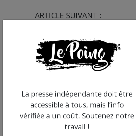
ARTICLE SUIVANT :
La presse indépendante doit être
Montpellier : les lycé
de Jean Monnet
accessible à tous, mais l’info
mobilisés contre le b
vérifiée a un coût. Soutenez notre
en présentiel
travail !