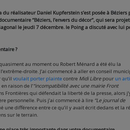
du réalisateur Daniel Kupferstein s’est posée à Béziers
e documentaire “Béziers, l’envers du décor”, qui sera proje
gonal le jeudi 7 décembre. le Poing a discuté avec lui p
ntaire ?
on quasiment au moment ou Robert Ménard a été élu la
 l’extrême-droite. J’ai commencé à aller en conseil munici
r qu’il
voulait porter plainte
contre
Midi Libre
pour
un art
k
en raison de l’
“incompatibilité avec une mairie Front
Frontières qui défendait la liberté de la presse, alors j’
re personnelle. Puis j’ai commencé à lire
“Le journal de
é une différence entre ce qu’il y avait écrit dedans et la ré
ns sur le terrain.
 une place très importante dans votre documentaire…