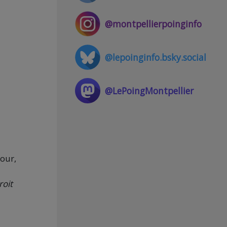
@montpellierpoinginfo
@lepoinginfo.bsky.social
@LePoingMontpellier
mour,
roit