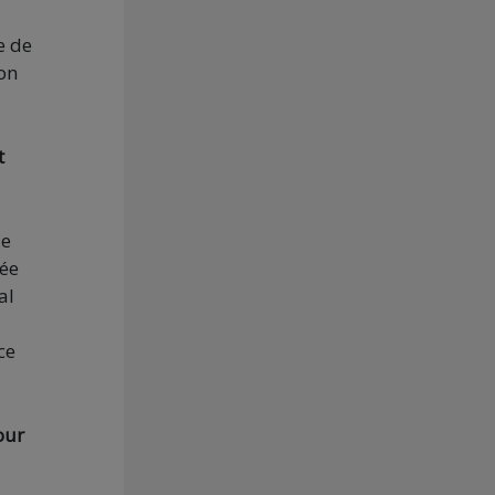
e de
mon
t
de
éée
al
ce
our