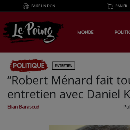
FAIRE UN DON
PANIER
MONDE
POLITI
Politique
ENTRETIEN
“Robert Ménard fait tou
entretien avec Daniel 
Elian Barascud
Pub