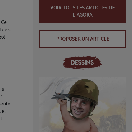
VOIR TOUS LES ARTICLES DE
L'AGORA
 Ce
bles.
été
PROPOSER UN ARTICLE
DESSINS
is
ur
senté
ue.
ut