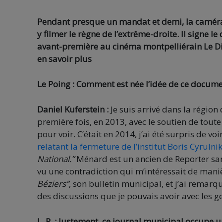
Pendant presque un mandat et demi, la caméra 
y filmer le règne de l’extrême-droite. Il signe l
avant-première au cinéma montpelliérain Le Dia
en savoir plus
Le Poing : Comment est née l’idée de ce docume
Daniel Kuferstein :
Je suis arrivé dans la régi
première fois, en 2013, avec le soutien de toute
pour voir. C’était en 2014, j’ai été surpris de voi
relatant la fermeture de l’institut Boris Cyrulni
National.”
Ménard est un ancien de Reporter sans 
vu une contradiction qui m’intéressait de maniè
Béziers”
, son bulletin municipal, et j’ai remarqu
des discussions que je pouvais avoir avec les ge
L. P. : Justement, ce journal municipal occupe