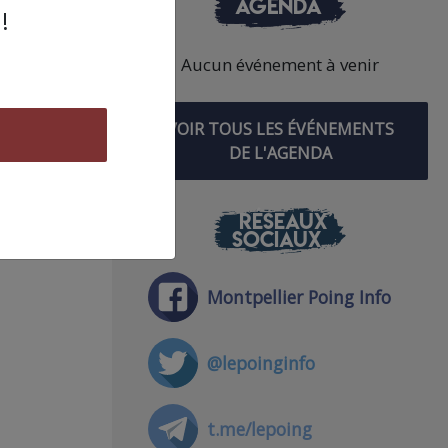
AGENDA
!
Aucun événement à venir
tte
VOIR TOUS LES ÉVÉNEMENTS
DE L'AGENDA
res
e de
mars
RÉSEAUX
SOCIAUX
e
Montpellier Poing Info
@lepoinginfo
t.me/lepoing