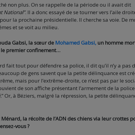
ché non plus. On se rappelle de la période ou il avait dit
t National”
. Il a donc essayé de se tourner vers l’aile droit
 pour la prochaine présidentielle. Il cherche sa voie. De 
êmes et se voit au milieu.
 Houda Gabsi, la sœur de
Mohamed Gabsi,
un homme mor
t le premier confinement…
 fait tout pour défendre sa police, il dit qu’il n’y a pas 
eaucoup de gens savent que la petite délinquance est cr
rême, mais pour l’extrême-droite, ce n’est pas par le soci
souvient de son affiche présentant l’armement de la police
.
” Or, à Béziers, malgré la répression, la petite délinquan
 Ménard, la récolte de l’ADN des chiens via leur crottes p
pensez-vous ?