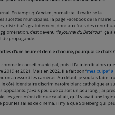
ournal. En temps qu’ancien journaliste, il maîtrise la
 les sucettes municipales, la page Facebook de la mairie…
res, distribués gratuitement, donc aux frais des contribua
Agglomération, c’est devenu
“le journal du Bittérois”
, ça a 
til de propagande.
arties d’une heure et demie chacune, pourquoi ce choix ?
 comme le conseil municipal, puis il l’a interdit alors que
tre 2019 et 2021. Mais en 2022, il a fait son “
mea culpa” à
c on a ressorti les caméras. Au début, je voulais faire tro
 le côté identitaire discriminatoire blanc catholique et s
les opposants. J’avais peu que ça soit un peu long, j’ai pré
, les gens m’ont dit que ça allait, qu’il y avait une logiq
e pour les salles de cinéma, il n’y a que Spielberg qui pe