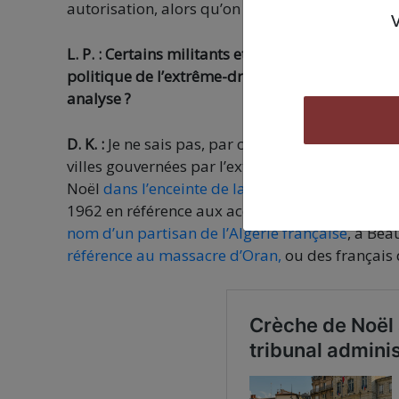
autorisation, alors qu’on a pas besoin d’autori
L. P. : Certains militants et observateurs parl
politique de l’extrême-droite en vue d’une éve
analyse ?
D. K. :
Je ne sais pas, par contre on s’aperçoit q
villes gouvernées par l’extrême-droite comme
Noël
dans l’enceinte de la mairie
. A Béziers co
1962 en référence aux accords d’Evian marquant
nom d’un partisan de l’Algérie française
, à Bea
référence au massacre d’Oran,
ou des français 