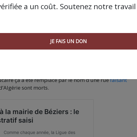
sation pour filmer dans l’espace public.
vérifiée a un coût. Soutenez notre travail 
ent de Béziers comme un laboratoire d’expérimentation
ntuelle arrivée au pouvoir en 2027. Que pensez-vous de ce
JE FAIS UN DON
ue ce qu’il se passe à Béziers se retrouve aussi dans d’aut
 Perpignan ou
Beaucaire
, notamment la présence de crèch
mme a Beaucaire, les maires ont débaptisé la rue du 19 
 la fin de la guerre d’Algérie. Ménard l’a remplacé par
l
ucaire ça a été remplacé par le nom d’une rue
faisant
d’Algérie sont morts.