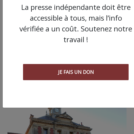
La presse indépendante doit être
accessible à tous, mais l’info
vérifiée a un coût. Soutenez notre
Partager
travail !
cet article :
ARTICLE SUIVANT :
JE FAIS UN DON