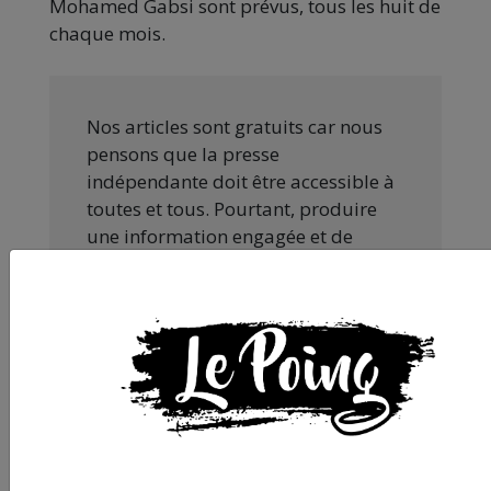
Mohamed Gabsi sont prévus, tous les huit de
chaque mois.
Nos articles sont gratuits car nous
pensons que la presse
indépendante doit être accessible à
toutes et tous. Pourtant, produire
une information engagée et de
qualité nécessite du temps et de
l’argent, surtout quand on refuse
d’être aux ordres de Bolloré et de
ses amis… Pourvu que ça dure ! Ça
tombe bien, ça ne tient qu’à vous :
JE FAIS UN DON