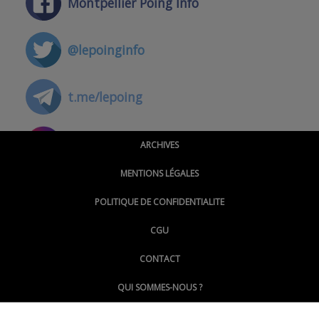
Montpellier Poing Info
@lepoinginfo
t.me/lepoing
@montpellierpoinginfo
ARCHIVES
MENTIONS LÉGALES
@lepoinginfo.bsky.social
POLITIQUE DE CONFIDENTIALITE
CGU
@LePoingMontpellier
CONTACT
QUI SOMMES-NOUS ?