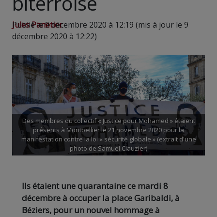
biterroise
Jules Panetier
Publié le 9 décembre 2020 à 12:19 (mis à jour le 9
décembre 2020 à 12:22)
Des membres du collectif « Justice pour Mohamed » étaient
présents à Montpellier le 21 novembre 2020 pour la
manifestation contre la loi « sécurité globale » (extrait d'une
photo de Samuel Clauzier)
Ils étaient une quarantaine ce mardi 8
décembre à occuper la place Garibaldi, à
Béziers, pour un nouvel hommage à