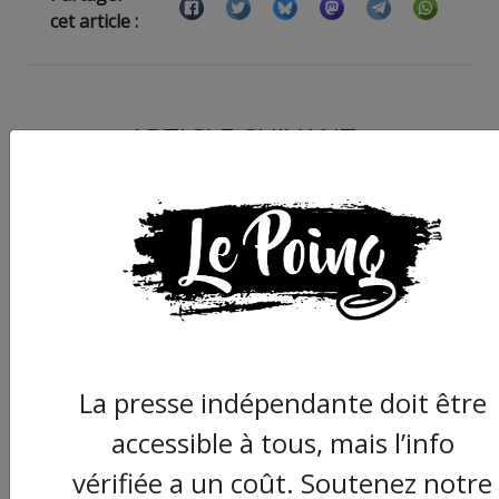
cet article :
ARTICLE SUIVANT :
La presse indépendante doit être
accessible à tous, mais l’info
Le président Gilli
demande aux étudia
vérifiée a un coût. Soutenez notre
et aux personnels de 