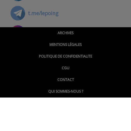
t.me/lepoing
@montpellierpoinginfo
ARCHIVES
MENTIONS LÉGALES
@lepoinginfo.bsky.social
POLITIQUE DE CONFIDENTIALITE
CGU
@LePoingMontpellier
CONTACT
QUI SOMMES-NOUS ?