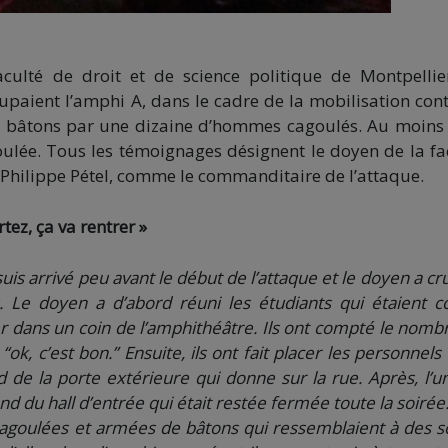
aculté de droit et de science politique de Montpellie
upaient l’amphi A, dans le cadre de la mobilisation cont
 de bâtons par une dizaine d’hommes cagoulés. Au moins 
foulée. Tous les témoignages désignent le doyen de la fa
, Philippe Pétel, comme le commanditaire de l’attaque.
rtez, ça va rentrer »
 suis arrivé peu avant le début de l’attaque et le doyen a cr
u. Le doyen a d’abord réuni les étudiants qui étaient c
er dans un coin de l’amphithéâtre. Ils ont compté le nomb
ok, c’est bon.’’ Ensuite, ils ont fait placer les personnels
d de la porte extérieure qui donne sur la rue. Après, l’u
 du hall d’entrée qui était restée fermée toute la soirée
 cagoulées et armées de bâtons qui ressemblaient à des s