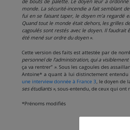
de bouts de palette. Le doyen leur a ordonné d
monde. La sécurité-incendie a fait semblant de 
fui en se faisant taper, le doyen m’a regardé en
Quand tout le monde était dehors, les grilles de
cagoulés sont restés avec le doyen. Il faudrai
été mené sur ordre du doyen »
.
Cette version des faits est attestée par de n
personnel de l’administration, qui a visiblement 
ça va rentrer’’
»
. Sous les cagoules des assailla
Antoine* a quant à lui distinctement entendu 
une interview donnée à France 3
, le doyen de l
ses étudiants »
, sous-entendu, de ceux qui ont 
*Prénoms modifiés