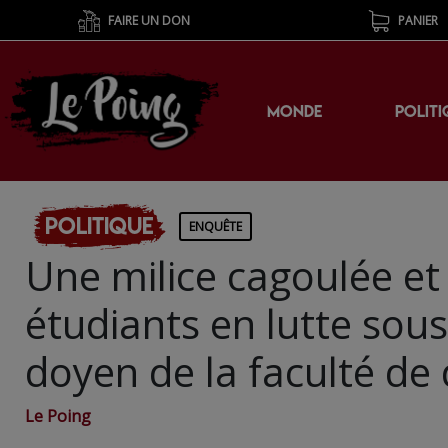
FAIRE UN DON
PANIER
MONDE
POLITI
Politique
ENQUÊTE
Une milice cagoulée e
étudiants en lutte sou
doyen de la faculté de 
Le Poing