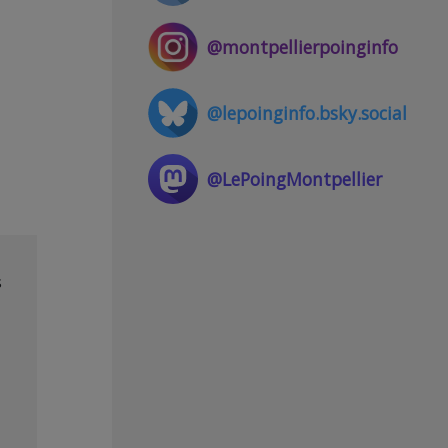
@montpellierpoinginfo
@lepoinginfo.bsky.social
@LePoingMontpellier
s