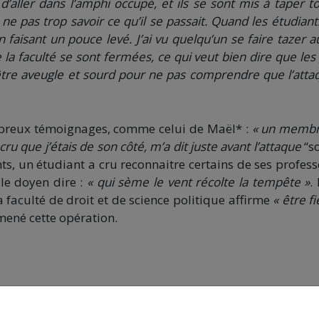
’aller dans l’amphi occupé, et ils se sont mis à taper to
ne pas trop savoir ce qu’il se passait. Quand les étudiant
 faisant un pouce levé. J’ai vu quelqu’un se faire tazer au
 la faculté se sont fermées, ce qui veut bien dire que les
t être aveugle et sourd pour ne pas comprendre que l’atta
ombreux témoignages, comme celui de Maël* :
« un membr
cru que j’étais de son côté, m’a dit juste avant l’attaque
‘‘s
nts, un étudiant a cru reconnaitre certains de ses profess
le doyen dire :
« qui sème le vent récolte la tempête »
.
a faculté de droit et de science politique affirme
« être f
mené cette opération.