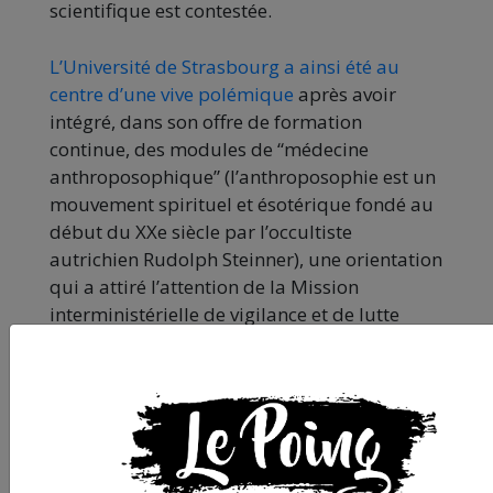
scientifique est contestée.
L’Université de Strasbourg a ainsi été au
centre d’une vive polémique
après avoir
intégré, dans son offre de formation
continue, des modules de “médecine
anthroposophique” (l’anthroposophie est un
mouvement spirituel et ésotérique fondé au
début du XXe siècle par l’occultiste
autrichien Rudolph Steinner), une orientation
qui a attiré l’attention de la Mission
interministérielle de vigilance et de lutte
contre les dérives sectaires, pour qui la
médecine anthroposophique peut
représenter un danger pour les patients. Des
signalements de praticiens proche de la
médecine anthroposophique ont également
été effectué à Angers selon
l’UNADFI
.