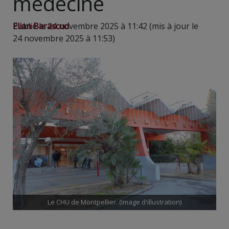
médecine
Elian Barascud
Publié le 24 novembre 2025 à 11:42 (mis à jour le
24 novembre 2025 à 11:53)
Le CHU de Montpellier. (Image d'illustration)