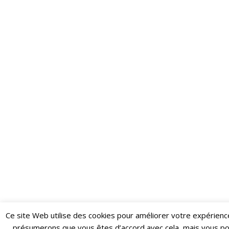
Ce site Web utilise des cookies pour améliorer votre expérienc
Restez informé·e des dernières actualités du Poing !
présumerons que vous êtes d’accord avec cela, mais vous p