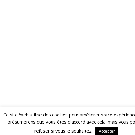
Ce site Web utilise des cookies pour améliorer votre expérienc
Restez informé·e des dernières actualités du Poing !
présumerons que vous êtes d’accord avec cela, mais vous p
ABONNEZ-VOUS À LA NEWSLETTER
refuser si vous le souhaitez.
Accepter