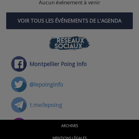
Aucun événement à venir
VOIR TOUS LES ÉVÉNEMENTS DE L'AGENDA
RÉSEAUX
SOCIAUX
Montpellier Poing Info
@lepoinginfo
t.me/lepoing
@montpellierpoinginfo
ARCHIVES
MENTIONS LÉGALES