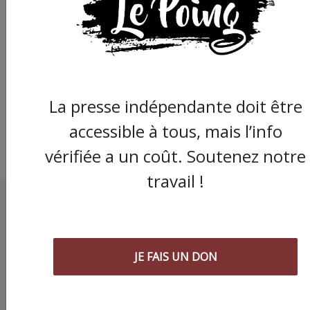
Cette semaine dans l
Gard : gilets jaunes e
rassemblement contr
vie chère, mob' des
soignants
La presse indépendante doit être
accessible à tous, mais l’info
vérifiée a un coût. Soutenez notre
travail !
JE FAIS UN DON