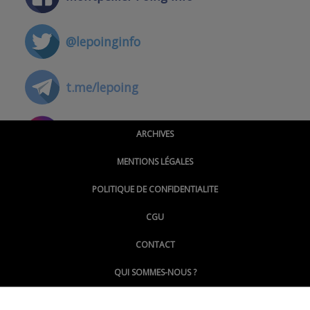
@lepoinginfo
t.me/lepoing
@montpellierpoinginfo
ARCHIVES
MENTIONS LÉGALES
@lepoinginfo.bsky.social
POLITIQUE DE CONFIDENTIALITE
CGU
@LePoingMontpellier
CONTACT
QUI SOMMES-NOUS ?