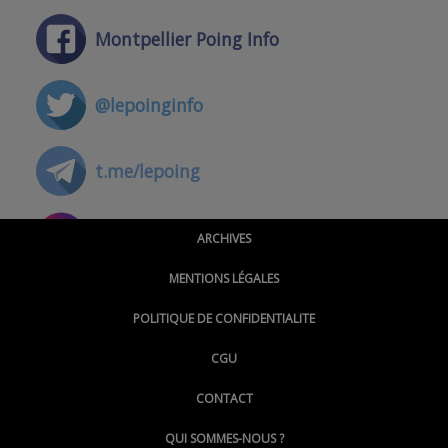
Montpellier Poing Info
@lepoinginfo
t.me/lepoing
@montpellierpoinginfo
ARCHIVES
MENTIONS LÉGALES
@lepoinginfo.bsky.social
POLITIQUE DE CONFIDENTIALITE
CGU
@LePoingMontpellier
CONTACT
QUI SOMMES-NOUS ?