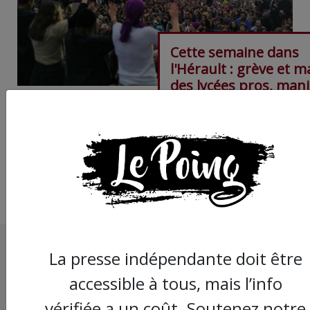
Cette semaine dans
l'Hérault : grève et m
des lycées pros, mani
féministe, anniv' des
gilets jaunes
La presse indépendante doit être
accessible à tous, mais l’info
vérifiée a un coût. Soutenez notre