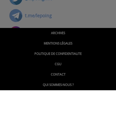
t.me/lepoing
@montpellierpoinginfo
ARCHIVES
MENTIONS LÉGALES
@lepoinginfo.bsky.social
POLITIQUE DE CONFIDENTIALITE
CGU
@LePoingMontpellier
CONTACT
QUI SOMMES-NOUS ?