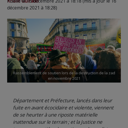
Khalie Guirado
Publié le 16 décembre 2021 à 18:18 (mis à jour le 16
décembre 2021 à 18:28)
Rassemblement de soutien lors de la destruction de la zad
en novembre 2021
Département et Préfecture, lancés dans leur
fuite en avant écocidaire et violente, viennent
de se heurter à une riposte matérielle
inattendue sur le terrain ; et la Justice ne