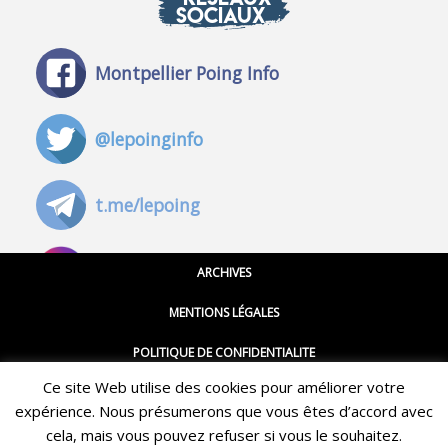
SOCIAUX
Montpellier Poing Info
@lepoinginfo
t.me/lepoing
@montpellierpoinginfo
ARCHIVES
MENTIONS LÉGALES
@lepoinginfo.bsky.social
POLITIQUE DE CONFIDENTIALITE
Ce site Web utilise des cookies pour améliorer votre
CGU
@LePoingMontpellier
expérience. Nous présumerons que vous êtes d’accord avec
Restez informé·e des dernières actualités du Poing !
CONTACT
cela, mais vous pouvez refuser si vous le souhaitez.