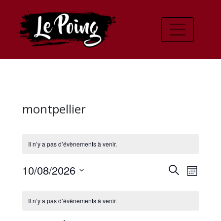
montpellier
Il n’y a pas d’évènements à venir.
Recher
Navi
10/08/2026
Recherche
Mois
de
Sélectionnez
et
Calendrier
une
vues
Il n’y a pas d’évènements à venir.
navigat
date.
de
Évè