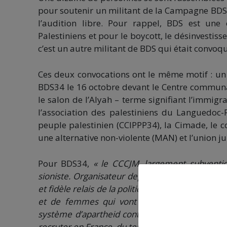
pour soutenir un militant de la Campagne BDS 
l’audition libre. Pour rappel, BDS est une 
Palestiniens et pour le boycott, le désinvestiss
c’est un autre militant de BDS qui était convoq
Ces deux convocations ont le même motif : un
BDS34 le 16 octobre devant le Centre communau
le salon de l’Alyah – terme signifiant l’immig
l’association des palestiniens du Languedoc-
peuple palestinien (CCIPPP34), la Cimade, le
une alternative non-violente (MAN) et l’union ju
Pour BDS34,
« le CCCJM, largement subventio
sioniste. Organisateur depuis 40 ans de la jou
et fidèle relais de la politique de l’État d’Isra
et de femmes qui vont alimenter la politiqu
système d’apartheid contre les Palestiniens. A
recruter en France, du temps de l’apartheid, des 