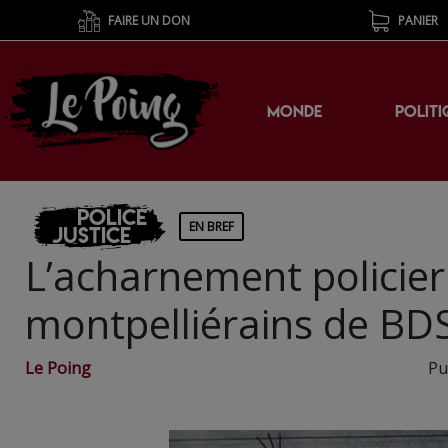
FAIRE UN DON
PANIER
MONDE
POLITI
Police
EN BREF
Justice
L’acharnement policier 
montpelliérains de BD
Le Poing
Pu