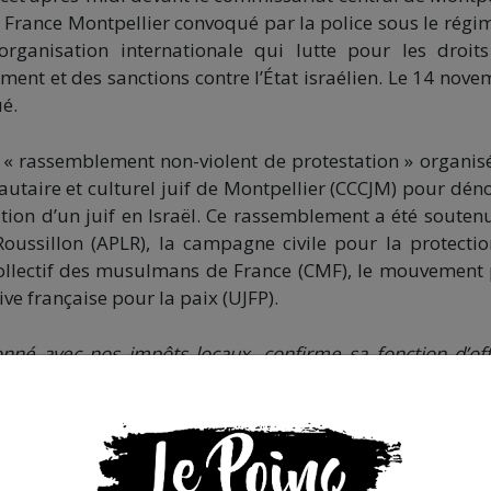
France Montpellier convoqué par la police sous le régi
organisation internationale qui lutte pour les droit
ement et des sanctions contre l’État israélien. Le 14 nove
ué.
 « rassemblement non-violent de protestation » organis
taire et culturel juif de Montpellier (CCCJM) pour dén
ration d’un juif en Israël. Ce rassemblement a été souten
Roussillon (APLR), la campagne civile pour la protecti
 collectif des musulmans de France (CMF), le mouvement
ive française pour la paix (UJFP).
nné avec nos impôts locaux, confirme sa fonction d’off
rnée coloniale de commémoration de l’occupation de Jéru
ël, aujourd’hui il contribue ouvertement au recrutement d’h
e de colonisation de peuplement israélien et renforce
urions-nous toléré que les agents de l’Afrique du Sud vie
“blancs” pour renforcer l’apartheid ? »