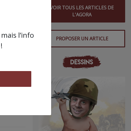
VOIR TOUS LES ARTICLES DE
L'AGORA
s
mais l’info
PROPOSER UN ARTICLE
!
DESSINS