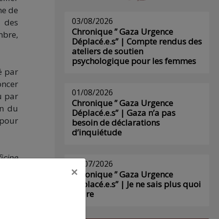
me de
03/08/2026
s des
Chronique ” Gaza Urgence
mbre,
Déplacé.e.s” | Compte rendus des
ateliers de soutien
psychologique pour les femmes
é par
oncer
01/08/2026
u par
Chronique ” Gaza Urgence
on du
Déplacé.e.s” | Gaza n’a pas
 pour
besoin de déclarations
d’inquiétude
icine
29/07/2026
×
salem
Chronique ” Gaza Urgence
ommes
Déplacé.e.s” | Je ne sais plus quoi
écrire
r son
nnent