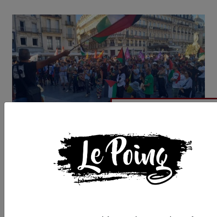
À Montpellier, le
mouvement "Bloquo
tout" se saisit de la
question palestinien