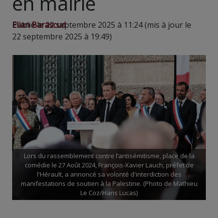
en mairie
Elian Barascud
Publié le 22 septembre 2025 à 11:24 (mis à jour le
22 septembre 2025 à 19:49)
Lors du rassemblement contre l’antisémitisme, place de la
comédie le 27 Août 2024, François-Xavier Lauch, préfet de
l'Hérault, a annoncé sa volonté d'interdiction des
manifestations de soutien à la Palestine. (Photo de Mathieu
Le Coz/Hans Lucas)