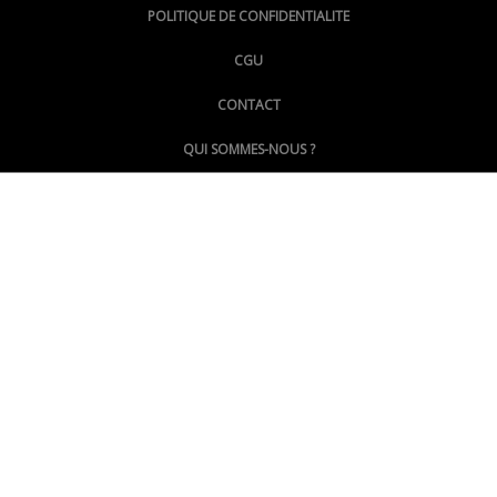
POLITIQUE DE CONFIDENTIALITE
CGU
@LePoingMontpellier
CONTACT
QUI SOMMES-NOUS ?