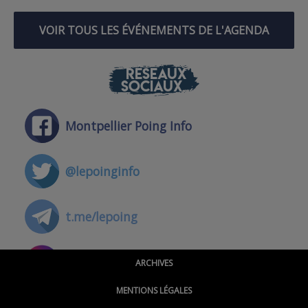
VOIR TOUS LES ÉVÉNEMENTS DE L'AGENDA
RÉSEAUX
SOCIAUX
Montpellier Poing Info
@lepoinginfo
t.me/lepoing
@montpellierpoinginfo
ARCHIVES
MENTIONS LÉGALES
@lepoinginfo.bsky.social