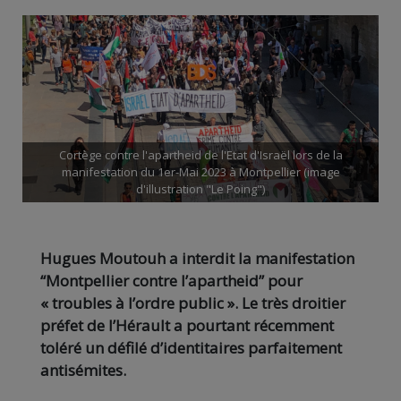
Cortège contre l'apartheid de l'Etat d'Israël lors de la
manifestation du 1er-Mai 2023 à Montpellier (image
d'illustration "Le Poing")
Hugues Moutouh a interdit la manifestation
“Montpellier contre l’apartheid” pour
« troubles à l’ordre public ». Le très droitier
préfet de l’Hérault a pourtant récemment
toléré un défilé d’identitaires parfaitement
antisémites.