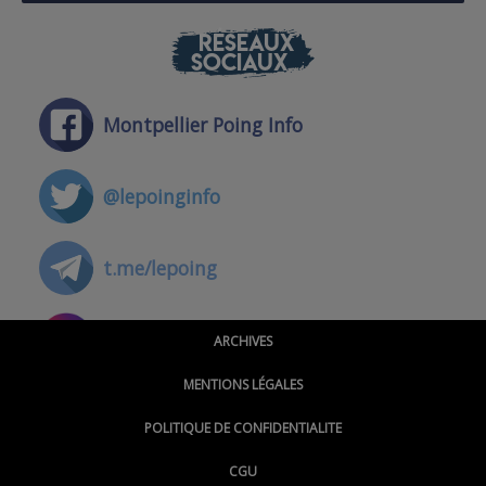
RÉSEAUX
SOCIAUX
Montpellier Poing Info
@lepoinginfo
t.me/lepoing
@montpellierpoinginfo
ARCHIVES
MENTIONS LÉGALES
@lepoinginfo.bsky.social
POLITIQUE DE CONFIDENTIALITE
CGU
@LePoingMontpellier