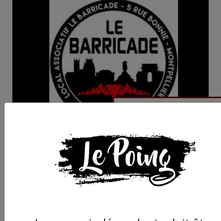
Montpellier : le local
associatif Le Barricad
fête sa rentrée 2022
samedi 1er octobre