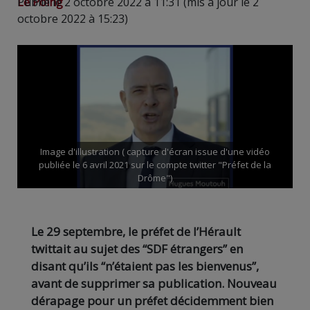
Le Poing
Publié le 2 octobre 2022 à 11:31 (mis à jour le 2
octobre 2022 à 15:23)
Image d'illustration ( capture d'écran issue d'une vidéo
publiée le 6 avril 2021 sur le compte twitter "Préfet de la
Drôme")
Le 29 septembre, le préfet de l’Hérault
twittait au sujet des “SDF étrangers” en
disant qu’ils “n’étaient pas les bienvenus”,
avant de supprimer sa publication. Nouveau
dérapage pour un préfet décidemment bien