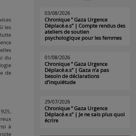
03/08/2026
vices
Chronique ” Gaza Urgence
Déplacé.e.s” | Compte rendus des
i les
ateliers de soutien
lutte
psychologique pour les femmes
nence
elles
si du
01/08/2026
Chronique ” Gaza Urgence
logie
Déplacé.e.s” | Gaza n’a pas
ge de
besoin de déclarations
d’inquiétude
29/07/2026
Chronique ” Gaza Urgence
1925,
Déplacé.e.s” | Je ne sais plus quoi
breux
écrire
nsi à
roite