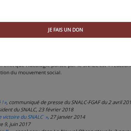
e, service public facultatif, n’exclut aucun élève ; ce son
(6)
siettes. »
Après les attentats du Bataclan, le SNALC a p
erre existe et que nos valeurs existent, il faut apprendre 
compris que c’est surtout l’islam qui est visé, le syn
JE FAIS UN DON
laïcité]
se pose également la question de la place de l’Isl
e-ensemble, au nom d’une tolérance bienveillante pour n
i dénonce les tièdes :
« On ne fait pas de vagues… par peu
0)
Les partisans d’une école critique et émancipatrice, f
 en effet que l’idéologie portée par le SNALC est
« réaction
tation du mouvement social.
 ! »
, communiqué de presse du SNALC-FGAF du 2 avril 20
sident du SNALC, 23 février 2018
 victoire du SNALC »
, 27 janvier 2014
ge 9, juin 2017