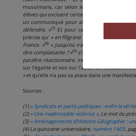
musulmans, car selon le syndicat,
« la cantin
élèves qui excluent certains aliments de leurs as
un communiqué pour affirmer que
« si la gu
(7)
défendre. »
Et pour ceux qui n’auraient pas 
précise qu’
« en filigrane de ces débats
[sur la 
(8)
France. »
« Jusqu’où ira-t-on au nom du vivr
(9)
dire complaisante ? »
s’interroge le SNALC, qu
(1
paraître réactionnaire, intolérant ou raciste ? »
sur l’égalité et non sur l’autorité, considèrent
»
et qu’elle n’a pas sa place dans une manifes
Sources :
(1)
« Syndicats et partis politiques : enfin la vérité
(2)
« Une inadmissible violence »
, Le mot du pré
(3)
« Aménagements d’Histoire-Géographie : une
(4) La quinzaine universitaire,
numéro 1405
, pa