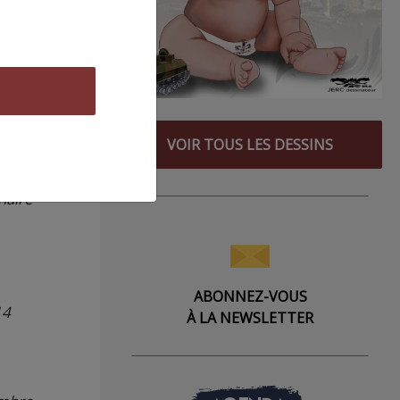
t des
ublié
à les
dicat
am en
e pas
VOIR TOUS LES DESSINS
r. De
ondée
naire
ABONNEZ-VOUS
14
À LA NEWSLETTER