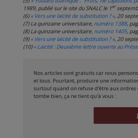
(5)
« Foulard islamique : ”Profs, ne capitulons pa
er
1989, publié sur le site du SNALC le 1
septemb
(6)
« Vers une laïcité de substitution ? »
, 20 sep
(7) La quinzaine universitaire,
numéro 1388
, pa
(8) La quinzaine universitaire,
numéro 1405
, pa
(9)
« Vers une laïcité de substitution ? »
, 20 sep
(10)
« Laïcité : Deuxième lettre ouverte au Prési
Nos articles sont gratuits car nous penson
et tous. Pourtant, produire une information
surtout quand on refuse d’être aux ordres 
tombe bien, ça ne tient qu’à vous :