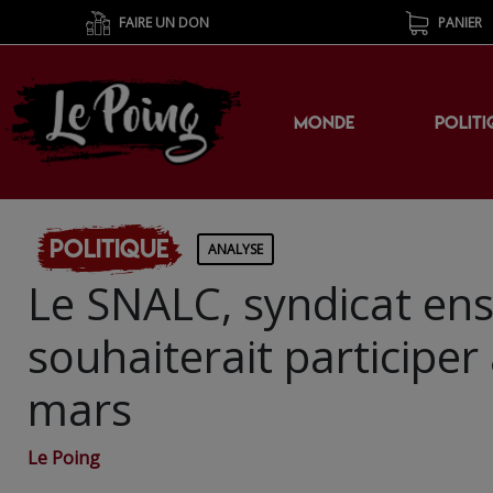
FAIRE UN DON
PANIER
MONDE
POLITI
Politique
ANALYSE
Le SNALC, syndicat ens
souhaiterait participer
mars
Le Poing