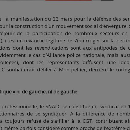
e, la manifestation du 22 mars pour la défense des ser
ur la construction d’un mouvement social d’envergure. S
réjouir de la participation de nombreux secteurs en 
 il est en revanche légitime de s’interroger sur la perti
tions dont les revendications sont aux antipodes de c
videmment le cas d’Alliance police nationale, mais aus
llèges), dont les représentants diffusent une idéo
C souhaiterait défiler à Montpellier, derrière le cortè
tique » ni de gauche, ni de gauche
professionnelle, le SNALC se constitue en syndicat en 
onctionnaires de se syndiquer. A la différence de nom
 toujours refusé de s’affilier à la CGT, contribuant ai
 est même parfois considéré comme proche de l’extrême-d