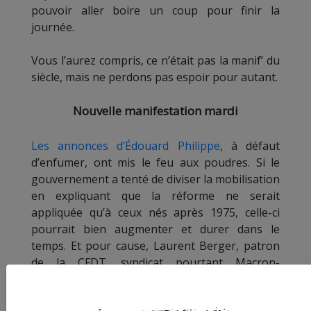
pouvoir aller boire un coup pour finir la
journée.
Vous l’aurez compris, ce n’était pas la manif’ du
siècle, mais ne perdons pas espoir pour autant.
Nouvelle manifestation mardi
Les annonces d’Édouard Philippe
, à défaut
d’enfumer, ont mis le feu aux poudres. Si le
gouvernement a tenté de diviser la mobilisation
en expliquant que la réforme ne serait
appliquée qu’à ceux nés après 1975, celle-ci
pourrait bien augmenter et durer dans le
temps. Et pour cause, Laurent Berger, patron
de la CFDT, syndicat pourtant Macron-
compatiblen a déclaré hier
« que la ligne rouge
avait été franchie »
, et a appelé à la