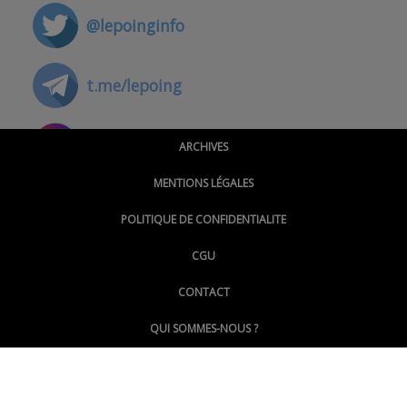
@lepoinginfo
t.me/lepoing
@montpellierpoinginfo
ARCHIVES
MENTIONS LÉGALES
@lepoinginfo.bsky.social
POLITIQUE DE CONFIDENTIALITE
CGU
@LePoingMontpellier
CONTACT
QUI SOMMES-NOUS ?