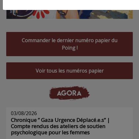
Commander le dernier numéro papier du
Poing !
Voir tous les numéros papier
AGORA
03/08/2026
Chronique ” Gaza Urgence Déplacé.e.s” |
Compte rendus des ateliers de soutien
psychologique pour les femmes