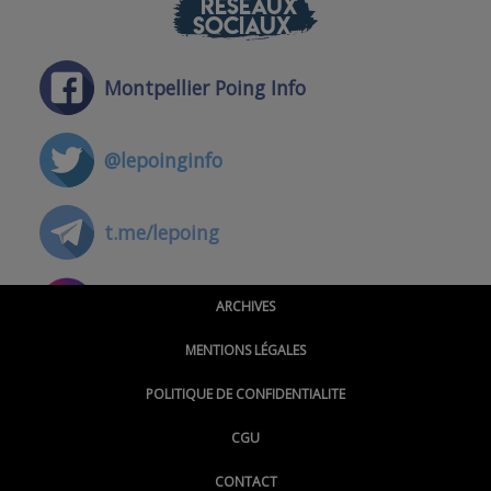
RÉSEAUX
SOCIAUX
Montpellier Poing Info
@lepoinginfo
t.me/lepoing
@montpellierpoinginfo
ARCHIVES
MENTIONS LÉGALES
@lepoinginfo.bsky.social
POLITIQUE DE CONFIDENTIALITE
CGU
@LePoingMontpellier
CONTACT