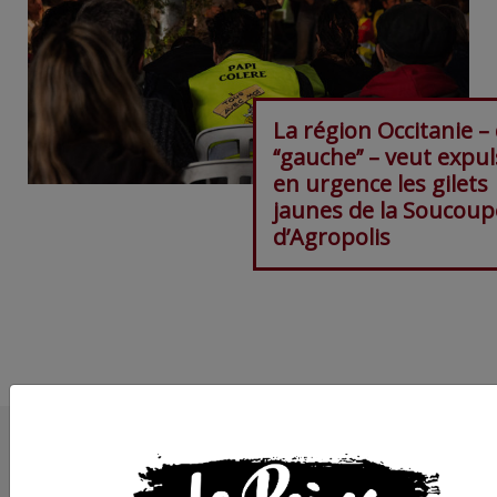
La région Occitanie –
‘‘gauche’’ – veut expu
en urgence les gilets
jaunes de la Soucoup
d’Agropolis