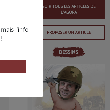
ue.
VOIR TOUS LES ARTICLES DE
L'AGORA
n
la
ce de
mais l’info
PROPOSER UN ARTICLE
!
vait
er
DESSINS
e des
s