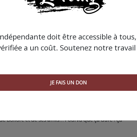
ion des médecines alternatives sans fondement scientifiq
mpté : s’il attendait 4 000 à 6 000 personnes, seulement u
château de Flaugergues du 19 au 21 mai 2023. La faute à
“
elon son organisatrice, Hélène Labruyère, par aileurs niè
indépendante doit être accessible à tous, 
des.
vérifiée a un coût. Soutenez notre travail 
te
pour “honorer le solde des prestataires”. Mais celle-ci a
demandés. Aujourd’hui, la société OSM,
“servant à collect
droite”
dans le cadre du salon du bien-être selon la Ligu
. Bref, Demain c’est loin…
JE FAIS UN DON
s que la presse indépendante doit être accessible à toute
 engagée et de qualité nécessite du temps et de l’argent,
de Bolloré et de ses amis… Pourvu que ça dure ! Ça