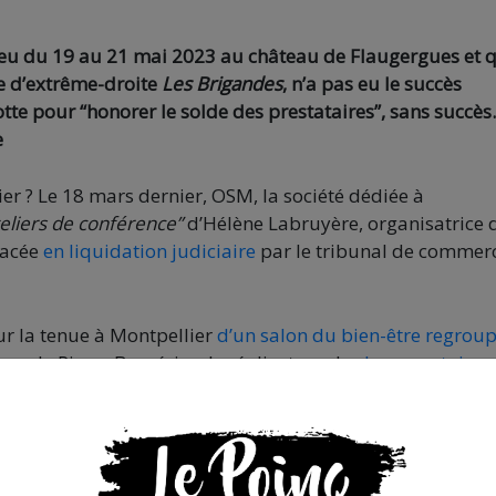
 lieu du 19 au 21 mai 2023 au château de Flaugergues et 
e d’extrême-droite
Les Brigandes
, n’a pas eu le succès
tte pour “honorer le solde des prestataires”, sans succès.
e
er ? Le 18 mars dernier, OSM, la société dédiée à
teliers de conférence”
d’Hélène Labruyère, organisatrice 
placée
en liquidation judiciaire
par le tribunal de commer
sur la tenue à Montpellier
d’un salon du bien-être regrou
emple Pierre Barnérias, le réalisateur du
documentaire
ecrétaire et documentariste » du groupe de la secte d’extr
érence sur
« les mensonges de l’Histoire : civilisations disp
lemann,
l’ancien producteur
des Brigandes et médecin axé
eurs dans le viseur d’associations de défense de familles 