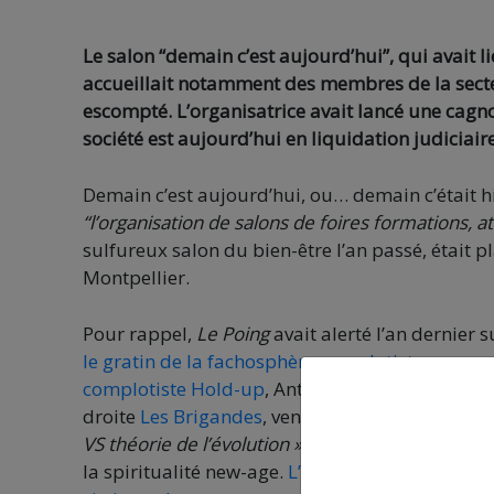
Le salon “demain c’est aujourd’hui”, qui avait
accueillait notamment des membres de la sect
escompté. L’organisatrice avait lancé une cagno
société est aujourd’hui en liquidation judiciair
Demain c’est aujourd’hui, ou… demain c’était hi
“l’organisation de salons de foires formations, a
sulfureux salon du bien-être l’an passé, était 
Montpellier.
Pour rappel,
Le Poing
avait alerté l’an dernier 
le gratin de la fachosphère complotiste
: par ex
complotiste Hold-up
, Antoine Duvivier, le « s
droite
Les Brigandes
, venu présenter une conf
VS théorie de l’évolution »
, ainsi que Ruedi Fül
la spiritualité new-age.
L’événement était d’aill