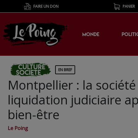
FAIRE UN DON
PANIER
MONDE
POLITI
Culture
EN BREF
Societe
Montpellier : la sociét
liquidation judiciaire a
bien-être
Le Poing