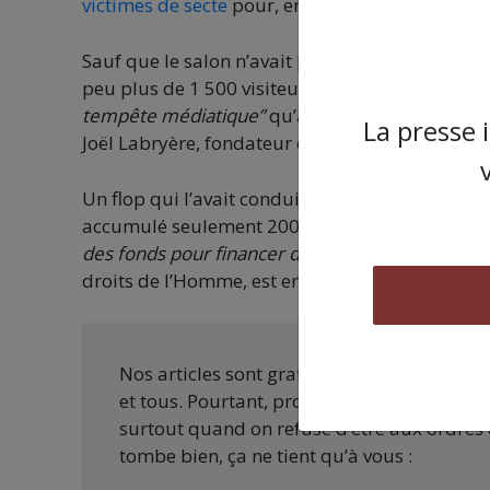
victimes de secte
pour, entre autres, sa promot
Sauf que le salon n’avait pas eu le succès esco
peu plus de 1 500 visiteurs étaient venus au 
tempête médiatique”
qu’aurait subi le salon, s
La presse 
Joël Labryère, fondateur de la secte des Brigan
Un flop qui l’avait conduit
à lancer une cagnot
accumulé seulement 200 euros sur les 66 208 
des fonds pour financer des groupes d’extrême 
droits de l’Homme, est en liquidation judiciaire
Nos articles sont gratuits car nous penson
et tous. Pourtant, produire une information
surtout quand on refuse d’être aux ordres 
tombe bien, ça ne tient qu’à vous :