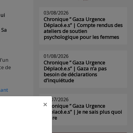
03/08/2026
qui
Chronique ” Gaza Urgence
Déplacé.e.s” | Compte rendus des
 Sa
ateliers de soutien
psychologique pour les femmes
01/08/2026
d’un
Chronique ” Gaza Urgence
ce de
Déplacé.e.s” | Gaza n’a pas
besoin de déclarations
d’inquiétude
pant
29/07/2026
×
ême-
Chronique ” Gaza Urgence
Déplacé.e.s” | Je ne sais plus quoi
arues
écrire
 sur
et