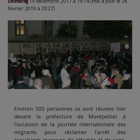
Le Poing
Publié le 19 décembre 2017 à 19:14 (mis à jour le 28
février 2019 à 20:27)
Environ 300 personnes se sont réunies hier
devant la préfecture de Montpellier à
l’occasion de la journée internationale des
migrants pour réclamer l’arrêt des
expulsions massives de réfugiés et de sans-