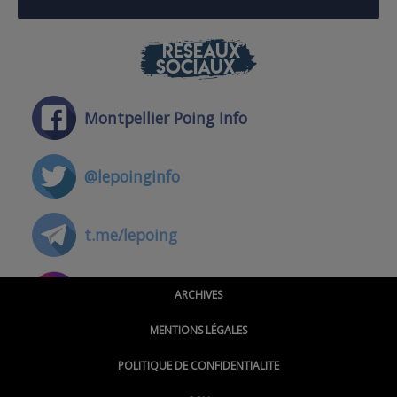
RÉSEAUX
SOCIAUX
Montpellier Poing Info
@lepoinginfo
t.me/lepoing
@montpellierpoinginfo
ARCHIVES
MENTIONS LÉGALES
@lepoinginfo.bsky.social
POLITIQUE DE CONFIDENTIALITE