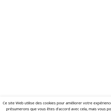
Ce site Web utilise des cookies pour améliorer votre expérienc
Restez informé·e des dernières actualités du Poing !
présumerons que vous êtes d’accord avec cela, mais vous p