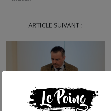
ARTICLE SUIVANT :
Montpellier :
Potentiellement excl
la fac de droit, Coron
appelle au secours s