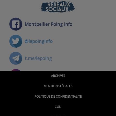
RÉSEAUX
SOCIAUX
Montpellier Poing Info
@lepoinginfo
t.me/lepoing
@montpellierpoinginfo
ARCHIVES
MENTIONS LÉGALES
@lepoinginfo.bsky.social
POLITIQUE DE CONFIDENTIALITE
CGU
@LePoingMontpellier