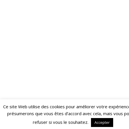
Ce site Web utilise des cookies pour améliorer votre expérienc
Restez informé·e des dernières actualités du Poing !
présumerons que vous êtes d’accord avec cela, mais vous p
ABONNEZ-VOUS À LA NEWSLETTER
refuser si vous le souhaitez.
Accepter