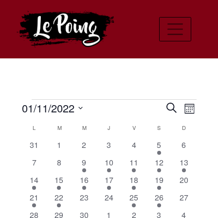
Évènements
Recher
Navi
01/11/2022
Recherche
Mois
de
Sélectionnez
et
Calendrier
L
LUNDI
M
MARDI
M
MERCREDI
J
JEUDI
V
VENDREDI
S
SAMEDI
D
DIMANCHE
une
vues
navigat
0
0
0
0
0
1
0
date.
31
1
2
3
4
5
6
de
Évè
évènements
évènements
évènements
évènements
évènements
évènement
évènemen
de
0
0
2
10
5
5
2
7
8
9
10
11
12
13
Évènements
évènements
évènements
évènements
évènements
évènements
évènements
évènement
vues
3
1
2
1
1
2
0
14
15
16
17
18
19
20
évènements
évènement
évènements
évènement
évènement
évènements
évènement
1
1
0
0
2
2
Évènem
0
21
22
23
24
25
26
27
évènement
évènement
évènements
évènements
évènements
évènements
évènement
0
1
0
2
3
3
0
28
29
30
1
2
3
4