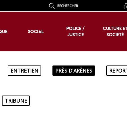
RECHERCHER
POLICE /
CULTURE E
QUE
SOCIAL
JUSTICE
SOCIÉTÉ
POLICE /
CULTURE E
QUE
SOCIAL
JUSTICE
SOCIÉTÉ
ENTRETIEN
PRÈS D'ARÈNES
REPOR
TRIBUNE