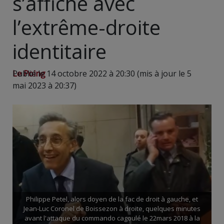
s’affiche avec
l’extrême-droite
identitaire
Le Poing
Publié le 14 octobre 2022 à 20:30 (mis à jour le 5
mai 2023 à 20:37)
Philippe Petel, alors doyen de la fac de droit à gauche, et
Jean-Luc Coronel de Boissezon à droite, quelques minutes
avant l'attaque du commando cagoulé le 22mars 2018 à la