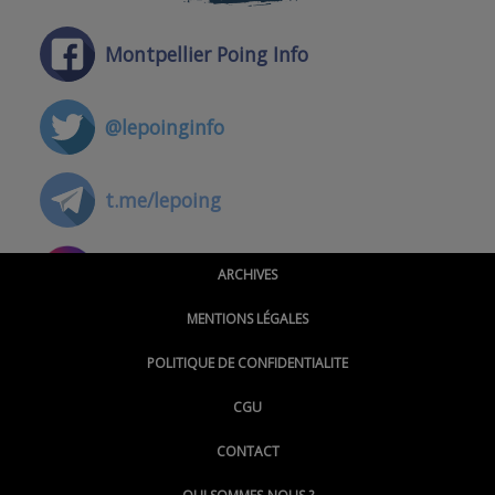
Montpellier Poing Info
@lepoinginfo
t.me/lepoing
@montpellierpoinginfo
ARCHIVES
MENTIONS LÉGALES
@lepoinginfo.bsky.social
POLITIQUE DE CONFIDENTIALITE
CGU
@LePoingMontpellier
CONTACT