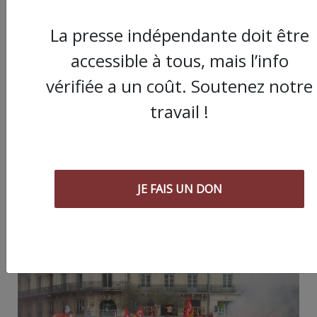
JE FAIS UN DON
La presse indépendante doit être
accessible à tous, mais l’info
vérifiée a un coût. Soutenez notre
Partager
travail !
cet article :
JE FAIS UN DON
ARTICLE SUIVANT :