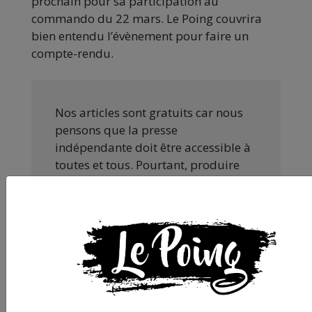
prochain pour sa participation au
commando du 22 mars. Le Poing couvrira
bien entendu l’évènement pour faire un
compte-rendu.
Nos articles sont gratuits car nous
pensons que la presse
indépendante doit être accessible à
toutes et tous. Pourtant, produire
une information engagée et de
qualité nécessite du temps et de
l’argent, surtout quand on refuse
d’être aux ordres de Bolloré et de
ses amis… Pourvu que ça dure ! Ça
tombe bien, ça ne tient qu’à vous :