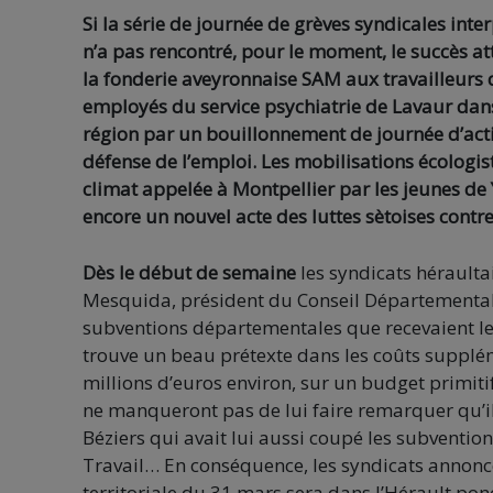
Si la série de journée de grèves syndicales inte
n’a pas rencontré, pour le moment, le succès at
la fonderie aveyronnaise SAM aux travailleurs d
employés du service psychiatrie de Lavaur dans
région par un bouillonnement de journée d’acti
défense de l’emploi. Les mobilisations écologis
climat appelée à Montpellier par les jeunes d
encore un nouvel acte des luttes sètoises contre
Dès le début de semaine
les syndicats héraulta
Mesquida, président du Conseil Départemental d
subventions départementales que recevaient l
trouve un beau prétexte dans les coûts supplé
millions d’euros environ, sur un budget primitif
ne manqueront pas de lui faire remarquer qu’il
Béziers qui avait lui aussi coupé les subventio
Travail… En conséquence, les syndicats annonce
territoriale du 31 mars sera dans l’Hérault p