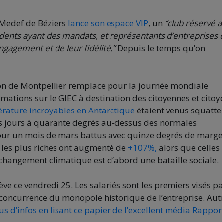
e Medef de Béziers
lance son espace VIP
, un
“club réservé 
dents ayant des mandats, et représentants d’entreprises 
ngagement et de leur fidélité.”
Depuis le temps qu’on
ion de Montpellier remplace pour la journée mondiale
mations sur le GIEC à destination des citoyennes et citoy
rature incroyables en Antarctique
étaient venus squatter
rs jours à quarante degrés au-dessus des normales
 pour un mois de mars battus avec quinze degrés de marg
 les plus riches ont augmenté de
+107%,
alors que celles
 changement climatique est d’abord une bataille sociale.
ève ce vendredi 25. Les salariés sont les premiers visés pa
la concurrence du monopole historique de l’entreprise. Aut
us d’infos en lisant ce papier de l’excellent média Rappor