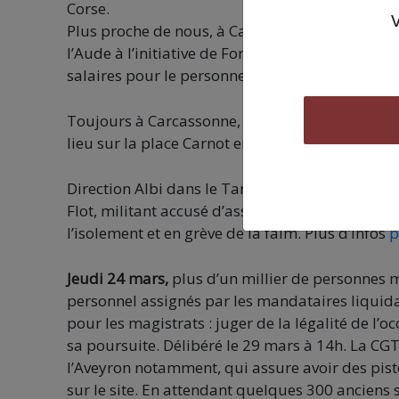
Corse.
Plus proche de nous, à Carcassonne, un
rassem
l’Aude à l’initiative de Force Ouvrière Territo
salaires pour le personnel.
Toujours à Carcassonne, un rassemblement pour 
lieu sur la place Carnot en fin d’après-midi.
Direction Albi dans le Tarn cette fois-ci, où
une 
Flot, militant accusé d’association de malfaiteu
l’isolement et en grève de la faim. Plus d’infos
p
Jeudi 24 mars,
plus d’un millier de personnes m
personnel assignés par les mandataires liquida
pour les magistrats : juger de la légalité de l
sa poursuite. Délibéré le 29 mars à 14h. La CGT
l’Aveyron notamment, qui assure avoir des piste
sur le site. En attendant quelques 300 anciens 