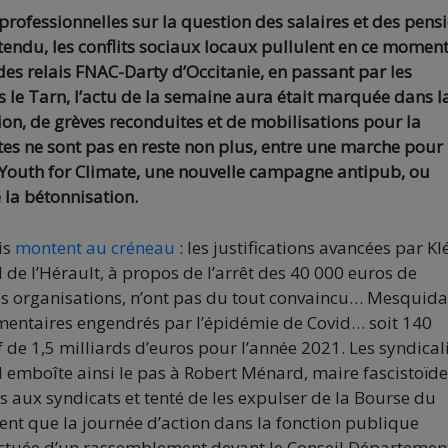
rprofessionnelles sur la question des salaires et des pens
tendu, les conflits sociaux locaux pullulent en ce moment
es relais FNAC-Darty d’Occitanie, en passant par les
 le Tarn, l’actu de la semaine aura était marquée dans l
on, de grèves reconduites et de mobilisations pour la
tes ne sont pas en reste non plus, entre une marche pour 
e Youth for Climate, une nouvelle campagne antipub, ou
 la bétonnisation.
is
montent au créneau
: les justifications avancées par Kl
e l’Hérault, à propos de l’arrêt des 40 000 euros de
es organisations, n’ont pas du tout convaincu… Mesquida
mentaires engendrés par l’épidémie de Covid… soit 140
 de 1,5 milliards d’euros pour l’année 2021. Les syndical
 emboîte ainsi le pas à Robert Ménard, maire fascistoïde
ns aux syndicats et tenté de les expulser de la Bourse du
nt que la journée d’action dans la fonction publique
onctuée d’un rassemblement devant le Conseil Département