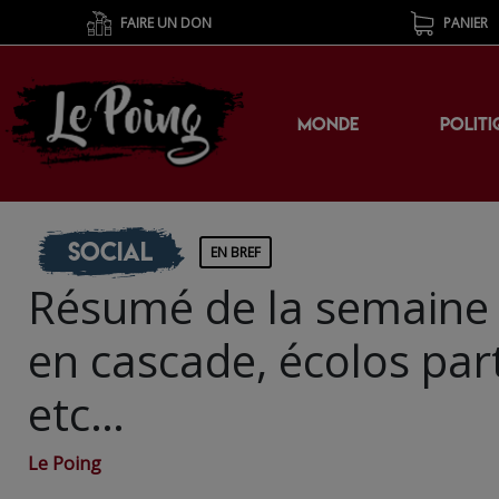
FAIRE UN DON
PANIER
MONDE
POLITI
Social
EN BREF
Résumé de la semaine p
en cascade, écolos part
etc…
Le Poing