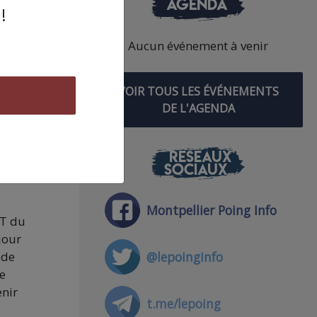
AGENDA
!
Aucun événement à venir
VOIR TOUS LES ÉVÉNEMENTS
s a
DE L'AGENDA
e
RÉSEAUX
SOCIAUX
Montpellier Poing Info
GT du
jour
@lepoinginfo
 de
de
enir
t.me/lepoing