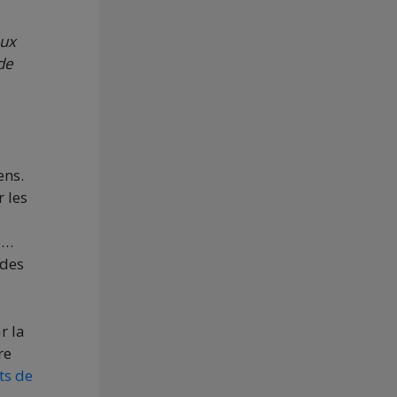
aux
de
ens.
 les
e…
 des
r la
re
ts de