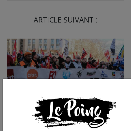
ARTICLE SUIVANT :
Cette semaine dans l
Gard : rassemblemen
contre la réforme de
retraites, solidarité a
les migrants