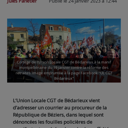
Jules Panetier
Publié le 24 janvier 2023 à 12:44
Cortège de l'Union Locale CGT de Bédarieux à la manif
montpelliéraine du 19 janvier contre la réforme des
retraites. Image empruntée à la page Facebook "UL CGT
Bédarieux"
L’Union Locale CGT de Bédarieux vient
d’adresser un courrier au procureur de la
République de Béziers, dans lequel sont
dénoncées les fouilles policières de