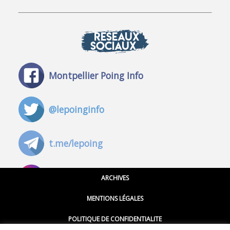
RÉSEAUX
SOCIAUX
Montpellier Poing Info
@lepoinginfo
t.me/lepoing
@montpellierpoinginfo
ARCHIVES
MENTIONS LÉGALES
@lepoinginfo.bsky.social
POLITIQUE DE CONFIDENTIALITE