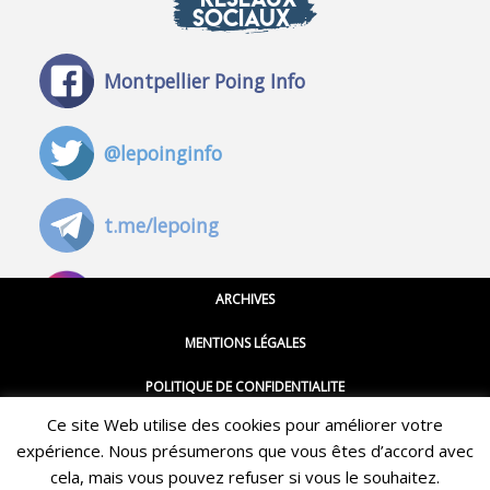
SOCIAUX
Montpellier Poing Info
@lepoinginfo
t.me/lepoing
@montpellierpoinginfo
ARCHIVES
MENTIONS LÉGALES
@lepoinginfo.bsky.social
POLITIQUE DE CONFIDENTIALITE
Ce site Web utilise des cookies pour améliorer votre
CGU
@LePoingMontpellier
expérience. Nous présumerons que vous êtes d’accord avec
Restez informé·e des dernières actualités du Poing !
CONTACT
cela, mais vous pouvez refuser si vous le souhaitez.