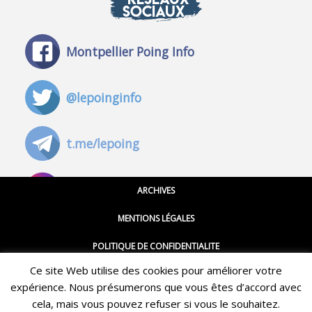
SOCIAUX
Montpellier Poing Info
@lepoinginfo
t.me/lepoing
@montpellierpoinginfo
ARCHIVES
MENTIONS LÉGALES
@lepoinginfo.bsky.social
POLITIQUE DE CONFIDENTIALITE
Ce site Web utilise des cookies pour améliorer votre
CGU
@LePoingMontpellier
expérience. Nous présumerons que vous êtes d’accord avec
Restez informé·e des dernières actualités du Poing !
CONTACT
cela, mais vous pouvez refuser si vous le souhaitez.