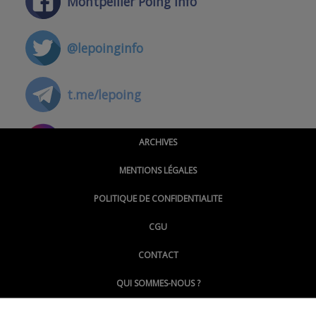
Montpellier Poing Info
@lepoinginfo
t.me/lepoing
@montpellierpoinginfo
ARCHIVES
MENTIONS LÉGALES
@lepoinginfo.bsky.social
POLITIQUE DE CONFIDENTIALITE
CGU
@LePoingMontpellier
CONTACT
QUI SOMMES-NOUS ?