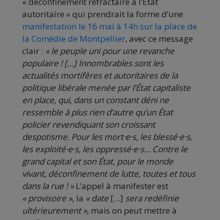
« déconfinement réfractaire à l’État
autoritaire » qui prendrait la forme d’une
manifestation le 16 mai à 14h sur la place de
la Comédie de Montpellier
, avec ce message
clair :
« le peuple uni pour une revanche
populaire ! […] Innombrables sont les
actualités mortifères et autoritaires de la
politique libérale menée par l’État capitaliste
en place, qui, dans un constant déni ne
ressemble à plus rien d’autre qu’un État
policier revendiquant son croissant
despotisme. Pour les mort·e·s, les blessé·e·s,
les exploité·e·s, les oppressé·e·s… Contre le
grand capital et son État, pour le monde
vivant, déconfinement de lutte, toutes et tous
dans la rue ! »
L’appel à manifester est
« provisoire »
, la
« date
[…]
sera redéfinie
ultérieurement »
, mais on peut mettre à