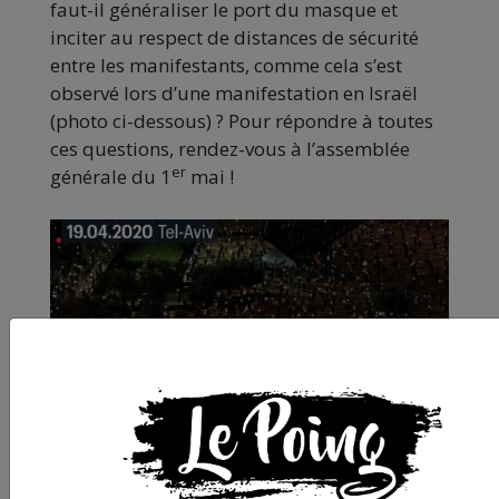
faut-il généraliser le port du masque et
inciter au respect de distances de sécurité
entre les manifestants, comme cela s’est
observé lors d’une manifestation en Israël
(photo ci-dessous) ? Pour répondre à toutes
ces questions, rendez-vous à l’assemblée
er
générale du 1
mai !
2 000 Israéliens ont manifesté en respectant
une distance de sécurité, à Tel-Aviv le 19 avril,